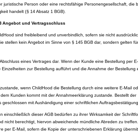
 juristische Person oder eine rechtsfähige Personengesellschaft, die 
gkeit handelt (§ 14 Absatz 1 BGB).
3 Angebot und Vertragsschluss
Hood sind freibleibend und unverbindlich, sofern sie nicht ausdrücklic
ie stellen kein Angebot im Sinne von § 145 BGB dar, sondern gelten f
Abschluss eines Vertrages dar. Wenn der Kunde eine Bestellung per E-M
e Einzelheiten zur Bestellung aufführt und die Annahme der Bestellung 
ustande, wenn ChildHood die Bestellung durch eine weitere E-Mail o
 dem Kunden kommt mit der Annahmeerklärung zustande. Bestellt der 
 geschlossen mit Aushändigung einer schriftlichen Auftragsbestätigu
einschließlich dieser AGB bedürfen zu ihrer Wirksamkeit der Schrift
ood nicht berechtigt, hiervon abweichende mündliche Abreden zu treffe
e per E-Mail, sofern die Kopie der unterschriebenen Erklärung übermitt