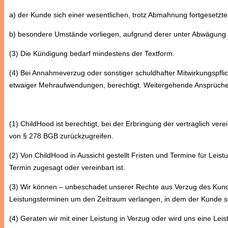
a) der Kunde sich einer wesentlichen, trotz Abmahnung fortgesetzt
b) besondere Umstände vorliegen, aufgrund derer unter Abwägung de
(3) Die Kündigung bedarf mindestens der Textform.
(4) Bei Annahmeverzug oder sonstiger schuldhafter Mitwirkungspfli
etwaiger Mehraufwendungen, berechtigt. Weitergehende Ansprüche 
(1) ChildHood ist berechtigt, bei der Erbringung der vertraglich ver
von § 278 BGB zurückzugreifen.
(2) Von ChildHood in Aussicht gestellt Fristen und Termine für Leist
Termin zugesagt oder vereinbart ist.
(3) Wir können – unbeschadet unserer Rechte aus Verzug des Kund
Leistungsterminen um den Zeitraum verlangen, in dem der Kunde s
(4) Geraten wir mit einer Leistung in Verzug oder wird uns eine Le