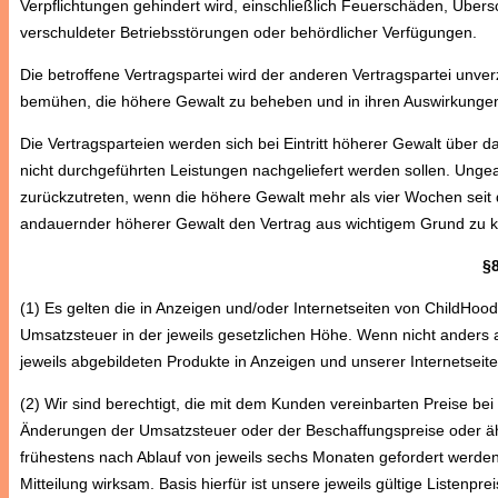
Verpflichtungen gehindert wird, einschließlich Feuerschäden, Übe
verschuldeter Betriebsstörungen oder behördlicher Verfügungen.
Die betroffene Vertragspartei wird der anderen Vertragspartei unve
bemühen, die höhere Gewalt zu beheben und in ihren Auswirkungen
Die Vertragsparteien werden sich bei Eintritt höherer Gewalt über 
nicht durchgeführten Leistungen nachgeliefert werden sollen. Ungea
zurückzutreten, wenn die höhere Gewalt mehr als vier Wochen seit 
andauernder höherer Gewalt den Vertrag aus wichtigem Grund zu kü
§
(1) Es gelten die in Anzeigen und/oder Internetseiten von ChildHood
Umsatzsteuer in der jeweils gesetzlichen Höhe. Wenn nicht anders a
jeweils abgebildeten Produkte in Anzeigen und unserer Internetse
(2) Wir sind berechtigt, die mit dem Kunden vereinbarten Preise b
Änderungen der Umsatzsteuer oder der Beschaffungspreise oder ä
frühestens nach Ablauf von jeweils sechs Monaten gefordert werd
Mitteilung wirksam. Basis hierfür ist unsere jeweils gültige Listenpreis