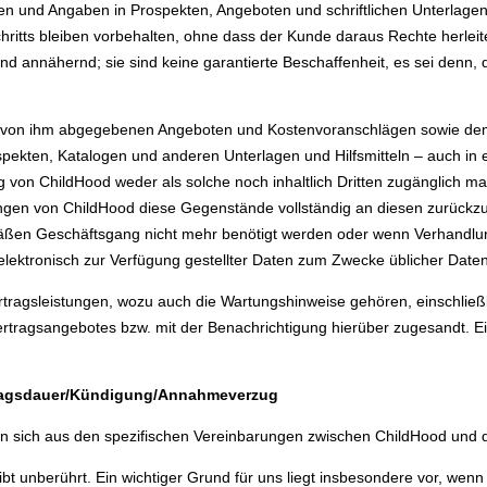
n und Angaben in Prospekten, Angeboten und schriftlichen Unterlagen
hritts bleiben vorbehalten, ohne dass der Kunde daraus Rechte herlei
d annähernd; sie sind keine garantierte Beschaffenheit, es sei denn, d
len von ihm abgegebenen Angeboten und Kostenvoranschlägen sowie d
ekten, Katalogen und anderen Unterlagen und Hilfsmitteln – auch in e
on ChildHood weder als solche noch inhaltlich Dritten zugänglich ma
erlangen von ChildHood diese Gegenstände vollständig an diesen zurück
mäßen Geschäftsgang nicht mehr benötigt werden oder wenn Verhandlu
lektronisch zur Verfügung gestellter Daten zum Zwecke üblicher Date
rtragsleistungen, wozu auch die Wartungshinweise gehören, einschlie
rtragsangebotes bzw. mit der Benachrichtigung hierüber zugesandt. E
ragsdauer/Kündigung/Annahmeverzug
ben sich aus den spezifischen Vereinbarungen zwischen ChildHood und
t unberührt. Ein wichtiger Grund für uns liegt insbesondere vor, wenn