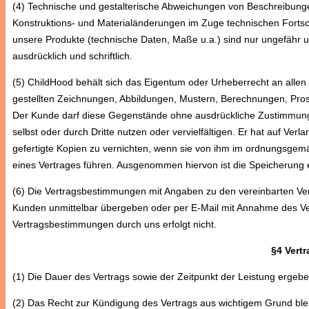
(4) Technische und gestalterische Abweichungen von Beschreibunge
Konstruktions- und Materialänderungen im Zuge technischen Fortsc
unsere Produkte (technische Daten, Maße u.a.) sind nur ungefähr un
ausdrücklich und schriftlich.
(5) ChildHood behält sich das Eigentum oder Urheberrecht an al
gestellten Zeichnungen, Abbildungen, Mustern, Berechnungen, Prosp
Der Kunde darf diese Gegenstände ohne ausdrückliche Zustimmung v
selbst oder durch Dritte nutzen oder vervielfältigen. Er hat auf V
gefertigte Kopien zu vernichten, wenn sie von ihm im ordnungsge
eines Vertrages führen. Ausgenommen hiervon ist die Speicherung e
(6) Die Vertragsbestimmungen mit Angaben zu den vereinbarten Ve
Kunden unmittelbar übergeben oder per E-Mail mit Annahme des Ve
Vertragsbestimmungen durch uns erfolgt nicht.
§4 Vert
(1) Die Dauer des Vertrags sowie der Zeitpunkt der Leistung erge
(2) Das Recht zur Kündigung des Vertrags aus wichtigem Grund bleib