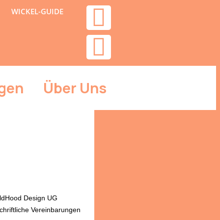
WICKEL-GUIDE
gen
Über Uns
hildHood Design UG
chriftliche Vereinbarungen