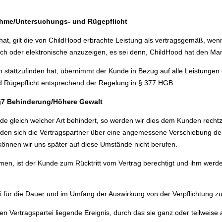
hme/Untersuchungs- und Rügepflicht
at, gilt die von ChildHood erbrachte Leistung als vertragsgemäß, wen
ich oder elektronische anzuzeigen, es sei denn, ChildHood hat den Man
stattzufinden hat, übernimmt der Kunde in Bezug auf alle Leistungen 
 Rügepflicht entsprechend der Regelung in § 377 HGB.
§7 Behinderung/Höhere Gewalt
 gleich welcher Art behindert, so werden wir dies dem Kunden rechtzeiti
rden sich die Vertragspartner über eine angemessene Verschiebung der
so können wir uns später auf diese Umstände nicht berufen.
n, ist der Kunde zum Rücktritt vom Vertrag berechtigt und ihm werde
ei für die Dauer und im Umfang der Auswirkung von der Verpflichtung zur
n Vertragspartei liegende Ereignis, durch das sie ganz oder teilweise a