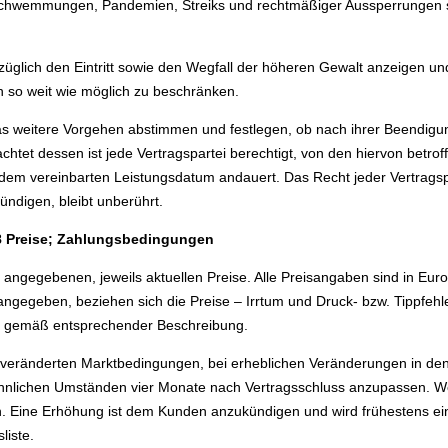
rschwemmungen, Pandemien, Streiks und rechtmäßiger Aussperrungen s
rzüglich den Eintritt sowie den Wegfall der höheren Gewalt anzeigen un
 so weit wie möglich zu beschränken.
das weitere Vorgehen abstimmen und festlegen, ob nach ihrer Beendigun
chtet dessen ist jede Vertragspartei berechtigt, von den hiervon betro
dem vereinbarten Leistungsdatum andauert. Das Recht jeder Vertragspa
ndigen, bleibt unberührt.
8 Preise; Zahlungsbedingungen
 angegebenen, jeweils aktuellen Preise. Alle Preisangaben sind in Eur
ngegeben, beziehen sich die Preise – Irrtum und Druck- bzw. Tippfehle
ite gemäß entsprechender Beschreibung.
ei veränderten Marktbedingungen, bei erheblichen Veränderungen in de
hnlichen Umständen vier Monate nach Vertragsschluss anzupassen. 
en. Eine Erhöhung ist dem Kunden anzukündigen und wird frühestens 
liste.