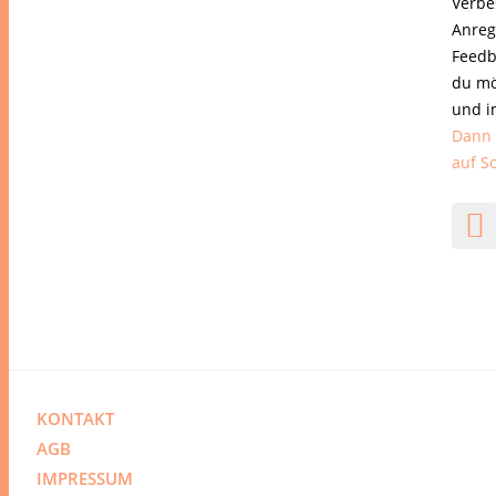
Verbe
Anreg
Feedb
du mö
und i
Dann 
auf S
KONTAKT
AGB
IMPRESSUM