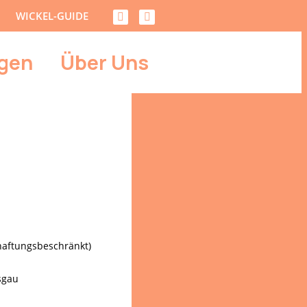
WICKEL-GUIDE
gen
Über Uns
haftungsbeschränkt)
sgau